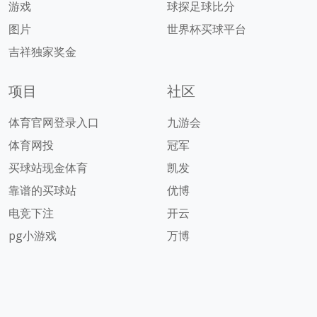
游戏
球探足球比分
图片
世界杯买球平台
吉祥独家奖金
项目
社区
体育官网登录入口
九游会
体育网投
冠军
买球站现金体育
凯发
靠谱的买球站
优博
电竞下注
开云
pg小游戏
万博