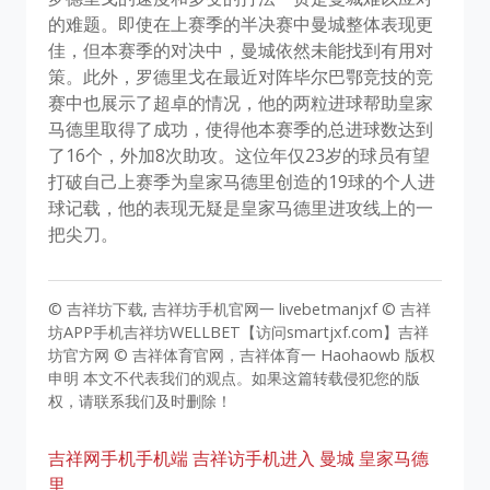
的难题。即使在上赛季的半决赛中曼城整体表现更
佳，但本赛季的对决中，曼城依然未能找到有用对
策。此外，罗德里戈在最近对阵毕尔巴鄂竞技的竞
赛中也展示了超卓的情况，他的两粒进球帮助皇家
马德里取得了成功，使得他本赛季的总进球数达到
了16个，外加8次助攻。这位年仅23岁的球员有望
打破自己上赛季为皇家马德里创造的19球的个人进
球记载，他的表现无疑是皇家马德里进攻线上的一
把尖刀。
© 吉祥坊下载, 吉祥坊手机官网一 livebetmanjxf © 吉祥
坊APP手机吉祥坊WELLBET【访问smartjxf.com】吉祥
坊官方网 © 吉祥体育官网，吉祥体育一 Haohaowb 版权
申明 本文不代表我们的观点。如果这篇转载侵犯您的版
权，请联系我们及时删除！
吉祥网手机手机端
吉祥访手机进入
曼城
皇家马德
里