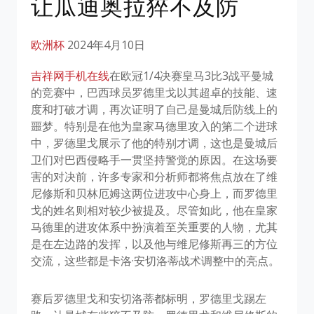
让瓜迪奥拉猝不及防
欧洲杯
2024年4月10日
吉祥网手机在线
在欧冠1/4决赛皇马3比3战平曼城
的竞赛中，巴西球员罗德里戈以其超卓的技能、速
度和打破才调，再次证明了自己是曼城后防线上的
噩梦。特别是在他为皇家马德里攻入的第二个进球
中，罗德里戈展示了他的特别才调，这也是曼城后
卫们对巴西侵略手一贯坚持警觉的原因。在这场要
害的对决前，许多专家和分析师都将焦点放在了维
尼修斯和贝林厄姆这两位进攻中心身上，而罗德里
戈的姓名则相对较少被提及。尽管如此，他在皇家
马德里的进攻体系中扮演着至关重要的人物，尤其
是在左边路的发挥，以及他与维尼修斯再三的方位
交流，这些都是卡洛·安切洛蒂战术调整中的亮点。
赛后罗德里戈和安切洛蒂都标明，罗德里戈踢左