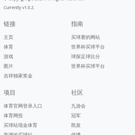
Currently v1.0.2.
链接
指南
主页
买球赛的网站
体育
世界杯买球平台
游戏
球探足球比分
图片
世界杯买球平台
吉祥独家奖金
项目
社区
体育官网登录入口
九游会
体育网投
冠军
买球站现金体育
凯发
靠谱的买球站
优博