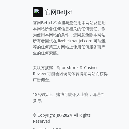
官网Betjxf
官网Betjxf 不承担与您使用本网站及使用
本网站所含任何信息相关的任何责任。作
为使用本网站的条件，您同意免除本网站
所有者因您在
livebetmanjxf.com
可能推
荐的任何第三方网站上使用任何服务而产
生的任何索赔。
关联方披露：Sportsbook & Casino
Review 可能会因访问体育博彩网站而获得
广告佣金。
18+岁以上。赌博可能令人上瘾，请理性
参与。
© Copyright
JXF2024
. All Rights
Reserved