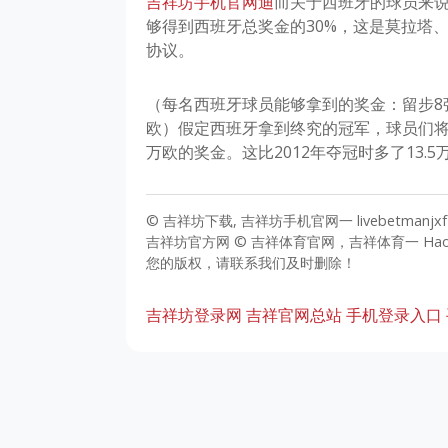
吉祥坊手机官网迪
而关于西班牙的球员来说
够得到西班牙总奖金的30%，这是莫拉塔
协议。
（每名西班牙球员能够拿到的奖金：留步8强18
欧）假定西班牙拿到终究的冠军，球员们将能
万欧的奖金。这比2012年夺冠时多了13.5
© 吉祥坊下载, 吉祥坊手机官网一 livebetmanjx
吉祥坊官方网 © 吉祥体育官网，吉祥体育一 Ha
您的版权，请联系我们及时删除！
吉祥坊登录网
吉祥官网总站
手机登录入口