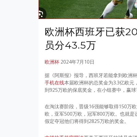
欧洲杯西班牙已获2
员分43.5万
欧洲杯
2024年7月10日
据《阿斯报》报导，西班牙若能拿到欧洲杯
手机在线
本届欧洲杯的总奖金为3.3亿欧元
到925万欧的保底奖金，在小组赛中，赢球
在淘汰赛阶段，晋级16强能够取得150万欧
欧，亚军500万欧，冠军800万欧。也就
假定夺冠他们将得到2825万欧的奖金。