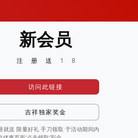
新会员
注册送18
访问此链接
吉祥独家奖金
册就送 限量好礼 手刀领取 于活动期间内
往优惠页面”点击领取”彩金。