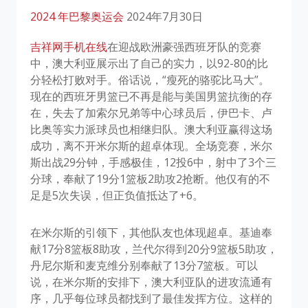
2024 年巴黎奥运会
2024年7月30日
吉祥网手机在线
在迎战欧洲豪强西班牙队的竞赛
中，澳大利亚展示出了自己的实力，以92-80的比
分轻松打败对手。俗话说，“瘦死的骆驼比马大”。
现在的西班牙男篮已不再是能与美国男篮抗衡的存
在，失去了加索尔兄弟等中心球员后，伊巴卡、卢
比奥等实力派球员也相继归队。澳大利亚赢得这场
成功，离不开米尔斯的超卓体现。全场竞赛，米尔
斯出战29分钟，手感极佳，12投6中，射中了3个三
分球，奉献了19分1篮板2助攻2抢断。他仅有的不
足是5次失误，但正负值抵达了+6。
在米尔斯的引领下，其他队友也体现超卓。基迪奉
献17分8篮板8助攻，兰代尔得到20分9篮板5助攻，
丹尼尔斯和麦克维分别奉献了13分7篮板。可以
说，在米尔斯的安排下，澳大利亚队的进攻流通有
序，几乎每位球员都找到了最佳发挥方位。这样的