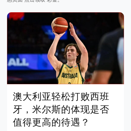
澳大利亚轻松打败西班
牙，米尔斯的体现是否
值得更高的待遇？