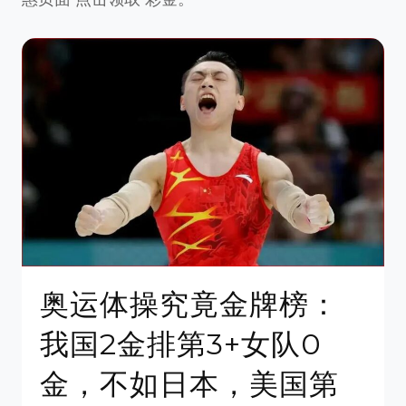
奥运体操究竟金牌榜：
我国2金排第3+女队0
金，不如日本，美国第