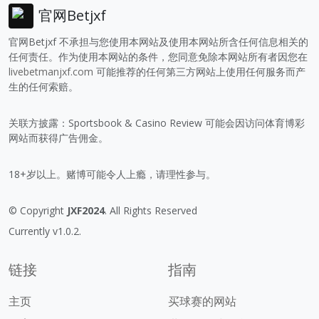
官网Betjxf
官网Betjxf 不承担与您使用本网站及使用本网站所含任何信息相关的
任何责任。作为使用本网站的条件，您同意免除本网站所有者因您在
livebetmanjxf.com
可能推荐的任何第三方网站上使用任何服务而产
生的任何索赔。
关联方披露：Sportsbook & Casino Review 可能会因访问体育博彩
网站而获得广告佣金。
18+岁以上。赌博可能令人上瘾，请理性参与。
© Copyright
JXF2024
. All Rights Reserved
Currently v1.0.2.
链接
指南
主页
买球赛的网站