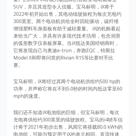
SUV，并且其造型令人信服。宝马标明，iX将于
2022年初开始出售，其电动续驶旅程为每次充电约
300英里。两个电动机供给全时四轮驱动，碳纤维
增强塑料车身面板有助于减轻重量。 iX的机舱看起
来恰当广大，并具有许多现代技术功用，包含润滑
的弧形数字仪表板屏幕。当iX抵达美国经销商时，
它将发现自己与奥迪e-tron，奔跑EQC，特斯拉
Model X和即将问世的Rivian R1S等比赛对手比
赛。
宝马标明，iX将经过其两个电动机供给约500 hp的
功率，并声称它将在不到5.0秒的时间内抵达零至60
mph的速度。
我们还不知道iX电池组的巨细，但宝马标明，每次
充电将供给约300英里的续驶旅程。宝马的i4轿车估
计将于2021年初步出售，风闻它将搭载80.0 kWh的
电池组，可能与预定用于iX的单元相同。直流快速