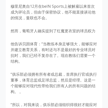
穆里尼奥自12月在beIN Sports上被解雇以来首次
成为评论员，但由于保密协议，他不能直接谈论他
的情况，曼联也不会。
然而，葡萄牙人确实提到了红魔更衣室的球员权力
他告诉贝因体育：“当教练本身足够强大，能够应对
并建立教育关系，有时还与不是最好的专业球员对
抗时，我们已经不复存在了。现在教练们需要一个
结构。
“俱乐部必须拥有所有者或总裁，首席执行官或执行
董事，体育总监或足球总监，然后是经理。这是一
个能够应对现代性带给我们所有人的所有问题的结
构。 。
“所以，对我来说，俱乐部必须组织得很好才能应对