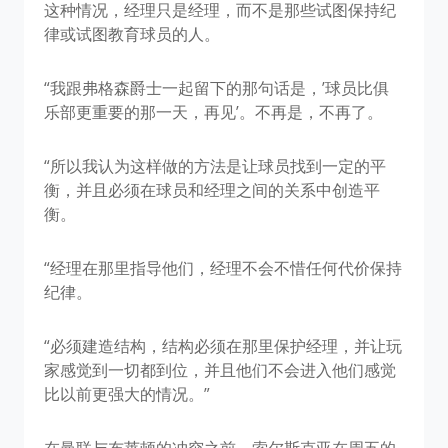
这种情况，经理只是经理，而不是那些试图保持纪
律或试图教育球员的人。
“我跟弗格森爵士一起留下的那句话是，’球员比俱
乐部更重要的那一天，再见’。不再是，不再了。
“所以我认为这样做的方法是让球员找到一定的平
衡，并且必须在球员和经理之间的关系中创造平
衡。
“经理在那里指导他们，经理不会不惜任何代价保持
纪律。
“必须建造结构，结构必须在那里保护经理，并让玩
家感觉到一切都到位，并且他们不会进入他们感觉
比以前更强大的情况。”