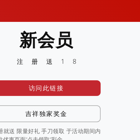
新会员
注册送18
访问此链接
吉祥独家奖金
册就送 限量好礼 手刀领取 于活动期间内
往优惠页面”点击领取”彩金。