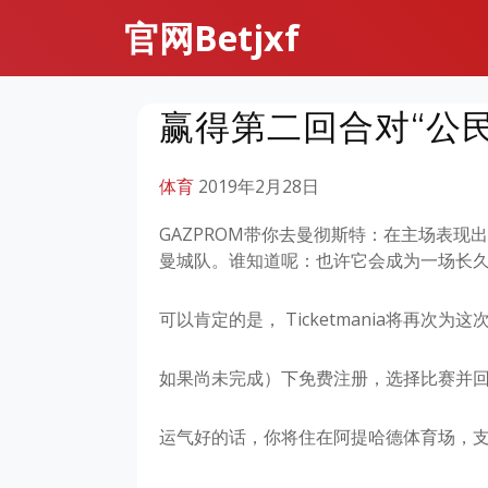
官网Betjxf
赢得第二回合对“公
体育
2019年2月28日
GAZPROM带你去曼彻斯特：在主场表现
曼城队。谁知道呢：也许它会成为一场长
可以肯定的是， Ticketmania将再次
如果尚未完成）下免费注册，选择比赛并
运气好的话，你将住在阿提哈德体育场，支