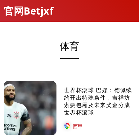
官网Betjxf
体育
世界杯滚球 巴媒：德佩续
约开出特殊条件，吉祥坊
索要包厢及未来奖金分成
世界杯滚球
西甲