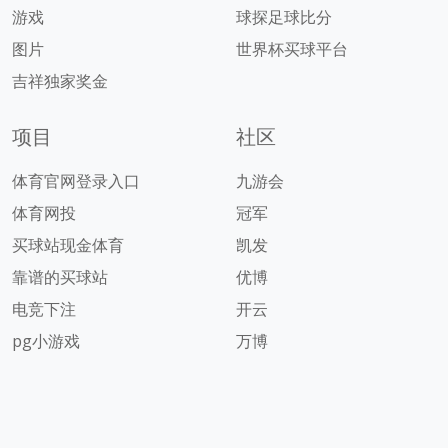
游戏
球探足球比分
图片
世界杯买球平台
吉祥独家奖金
项目
社区
体育官网登录入口
九游会
体育网投
冠军
买球站现金体育
凯发
靠谱的买球站
优博
电竞下注
开云
pg小游戏
万博