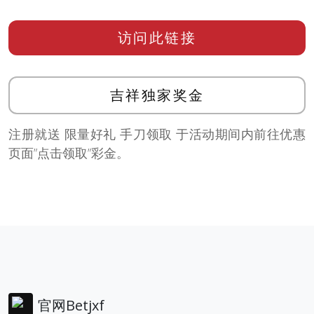
访问此链接
吉祥独家奖金
注册就送 限量好礼 手刀领取 于活动期间内前往优惠
页面”点击领取”彩金。
官网Betjxf