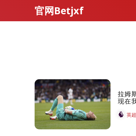
官网Betjxf
拉姆
现在
英