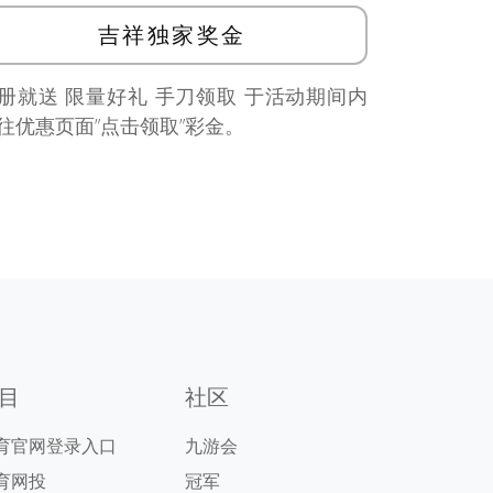
吉祥独家奖金
册就送 限量好礼 手刀领取 于活动期间内
往优惠页面”点击领取”彩金。
目
社区
育官网登录入口
九游会
育网投
冠军