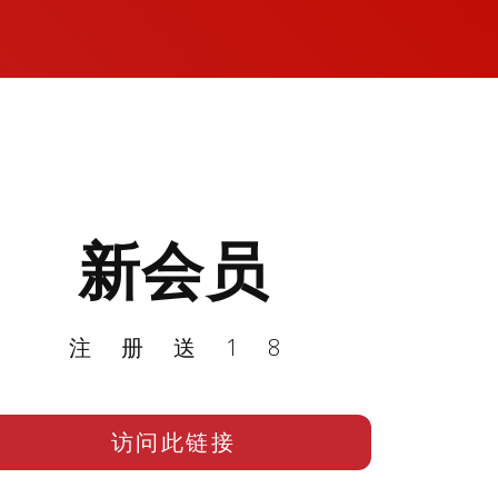
新会员
注册送18
访问此链接