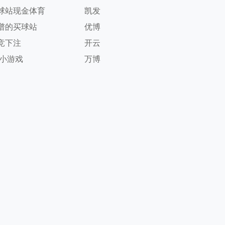
球站现金体育
凯发
谱的买球站
优博
竞下注
开云
g小游戏
万博