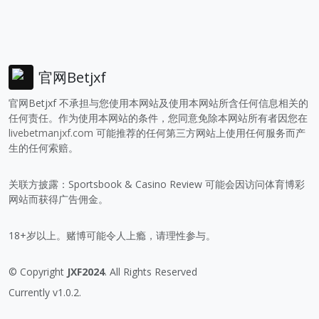
官网Betjxf
官网Betjxf 不承担与您使用本网站及使用本网站所含任何信息相关的
任何责任。作为使用本网站的条件，您同意免除本网站所有者因您在
livebetmanjxf.com
可能推荐的任何第三方网站上使用任何服务而产
生的任何索赔。
关联方披露：Sportsbook & Casino Review 可能会因访问体育博彩
网站而获得广告佣金。
18+岁以上。赌博可能令人上瘾，请理性参与。
© Copyright
JXF2024
. All Rights Reserved
Currently v1.0.2.