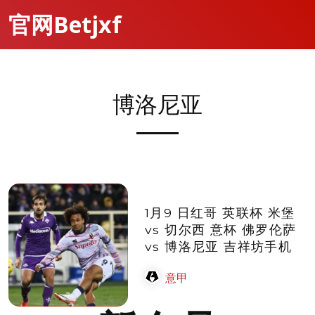
官网Betjxf
博洛尼亚
1月9 日红哥 英联杯 米堡
vs 切尔西 意杯 佛罗伦萨
vs 博洛尼亚 吉祥坊手机
意甲