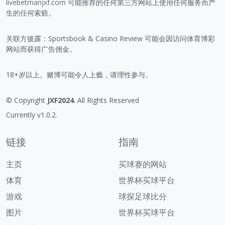
livebetmanjxf.com
可能推荐的任何第三方网站上使用任何服务而产
生的任何索赔。
关联方披露：Sportsbook & Casino Review 可能会因访问体育博彩
网站而获得广告佣金。
18+岁以上。赌博可能令人上瘾，请理性参与。
© Copyright
JXF2024
. All Rights Reserved
Currently v1.0.2.
链接
指南
主页
买球赛的网站
体育
世界杯买球平台
游戏
球探足球比分
图片
世界杯买球平台