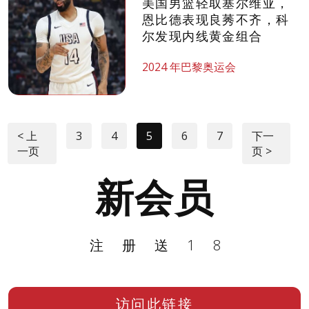
美国男篮轻取塞尔维亚，
恩比德表现良莠不齐，科
尔发现内线黄金组合
2024 年巴黎奥运会
< 上
3
4
5
6
7
下一
一页
页 >
新会员
注册送18
访问此链接