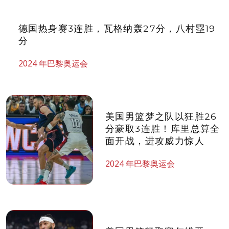
德国热身赛3连胜，瓦格纳轰27分，八村塁19
分
2024 年巴黎奥运会
美国男篮梦之队以狂胜26
分豪取3连胜！库里总算全
面开战，进攻威力惊人
2024 年巴黎奥运会