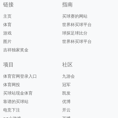
链接
指南
主页
买球赛的网站
体育
世界杯买球平台
游戏
球探足球比分
图片
世界杯买球平台
吉祥独家奖金
项目
社区
体育官网登录入口
九游会
体育网投
冠军
买球站现金体育
凯发
靠谱的买球站
优博
电竞下注
开云