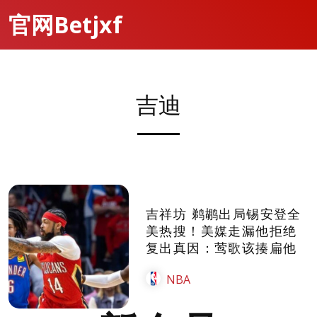
官网Betjxf
吉迪
吉祥坊 鹈鹕出局锡安登全
美热搜！美媒走漏他拒绝
复出真因：莺歌该揍扁他
NBA