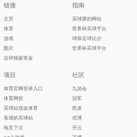
链接
指南
主页
买球赛的网站
体育
世界杯买球平台
游戏
球探足球比分
图片
世界杯买球平台
吉祥独家奖金
项目
社区
体育官网登录入口
九游会
体育网投
冠军
买球站现金体育
凯发
靠谱的买球站
优博
电竞下注
开云