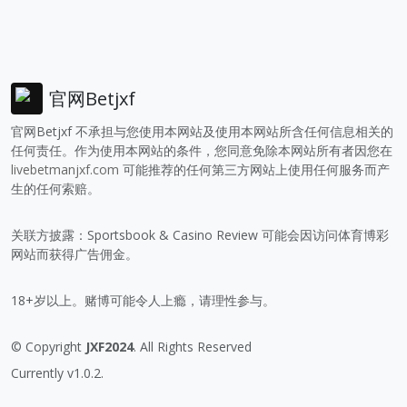
官网Betjxf
官网Betjxf 不承担与您使用本网站及使用本网站所含任何信息相关的
任何责任。作为使用本网站的条件，您同意免除本网站所有者因您在
livebetmanjxf.com
可能推荐的任何第三方网站上使用任何服务而产
生的任何索赔。
关联方披露：Sportsbook & Casino Review 可能会因访问体育博彩
网站而获得广告佣金。
18+岁以上。赌博可能令人上瘾，请理性参与。
© Copyright
JXF2024
. All Rights Reserved
Currently v1.0.2.