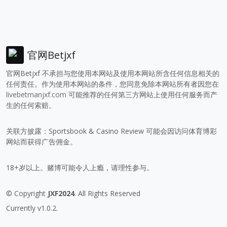
官网Betjxf
官网Betjxf 不承担与您使用本网站及使用本网站所含任何信息相关的
任何责任。作为使用本网站的条件，您同意免除本网站所有者因您在
livebetmanjxf.com
可能推荐的任何第三方网站上使用任何服务而产
生的任何索赔。
关联方披露：Sportsbook & Casino Review 可能会因访问体育博彩
网站而获得广告佣金。
18+岁以上。赌博可能令人上瘾，请理性参与。
© Copyright
JXF2024
. All Rights Reserved
Currently v1.0.2.