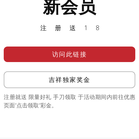
新会员
注册送18
访问此链接
吉祥独家奖金
注册就送 限量好礼 手刀领取 于活动期间内前往优惠
页面”点击领取”彩金。