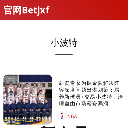
官网Betjxf
小波特
薪资专家为掘金队解决阵
容深度问题出谋划策：培
养新球员+交易小波特，清
理自由市场薪资漏洞
NBA