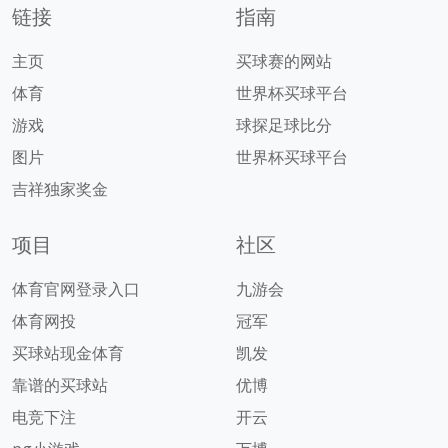
链接
指南
主页
买球赛的网站
体育
世界杯买球平台
游戏
球探足球比分
图片
世界杯买球平台
吉祥独家奖金
项目
社区
体育官网登录入口
九游会
体育网投
冠军
买球站现金体育
凯发
靠谱的买球站
优博
电竞下注
开云