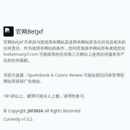
官网Betjxf
官网Betjxf 不承担与您使用本网站及使用本网站所含任何信息相关的
任何责任。作为使用本网站的条件，您同意免除本网站所有者因您在
livebetmanjxf.com
可能推荐的任何第三方网站上使用任何服务而产
生的任何索赔。
关联方披露：Sportsbook & Casino Review 可能会因访问体育博彩
网站而获得广告佣金。
18+岁以上。赌博可能令人上瘾，请理性参与。
© Copyright
JXF2024
. All Rights Reserved
Currently v1.0.2.