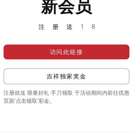
新会员
注册送18
访问此链接
吉祥独家奖金
注册就送 限量好礼 手刀领取 于活动期间内前往优惠
页面”点击领取”彩金。