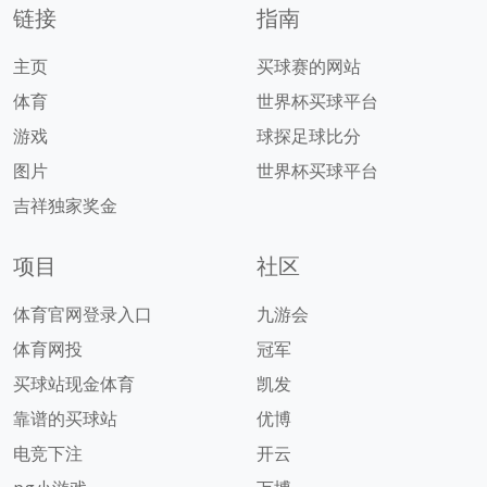
链接
指南
主页
买球赛的网站
体育
世界杯买球平台
游戏
球探足球比分
图片
世界杯买球平台
吉祥独家奖金
项目
社区
体育官网登录入口
九游会
体育网投
冠军
买球站现金体育
凯发
靠谱的买球站
优博
电竞下注
开云