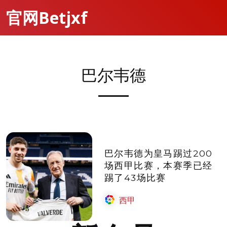
官网Betjxf
巴尔韦德
巴尔韦德为皇马踢过200
场西甲比赛，本赛季已经
踢了43场比赛
西甲