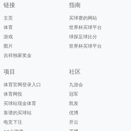
链接
指南
主页
买球赛的网站
体育
世界杯买球平台
游戏
球探足球比分
图片
世界杯买球平台
吉祥独家奖金
项目
社区
体育官网登录入口
九游会
体育网投
冠军
买球站现金体育
凯发
靠谱的买球站
优博
电竞下注
开云