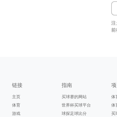
注
前
链接
指南
项
主页
买球赛的网站
体
体育
世界杯买球平台
体
游戏
球探足球比分
买