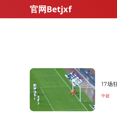
官网Betjxf
17场
中超