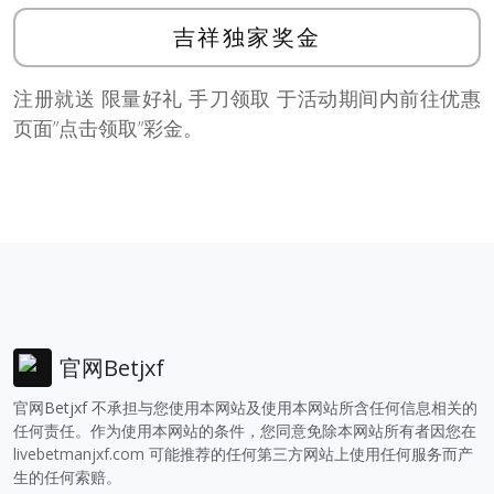
吉祥独家奖金
注册就送 限量好礼 手刀领取 于活动期间内前往优惠
页面”点击领取”彩金。
官网Betjxf
官网Betjxf 不承担与您使用本网站及使用本网站所含任何信息相关的
任何责任。作为使用本网站的条件，您同意免除本网站所有者因您在
livebetmanjxf.com
可能推荐的任何第三方网站上使用任何服务而产
生的任何索赔。