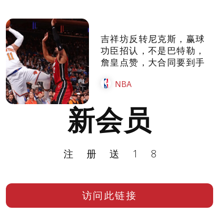
吉祥坊反转尼克斯，赢球
功臣招认，不是巴特勒，
詹皇点赞，大合同要到手
NBA
新会员
注册送18
访问此链接