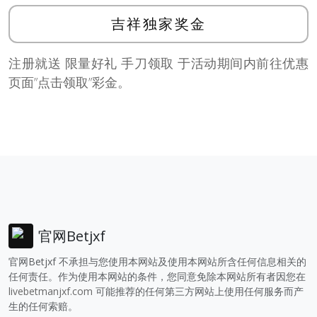
吉祥独家奖金
注册就送 限量好礼 手刀领取 于活动期间内前往优惠
页面”点击领取”彩金。
官网Betjxf
官网Betjxf 不承担与您使用本网站及使用本网站所含任何信息相关的
任何责任。作为使用本网站的条件，您同意免除本网站所有者因您在
livebetmanjxf.com
可能推荐的任何第三方网站上使用任何服务而产
生的任何索赔。