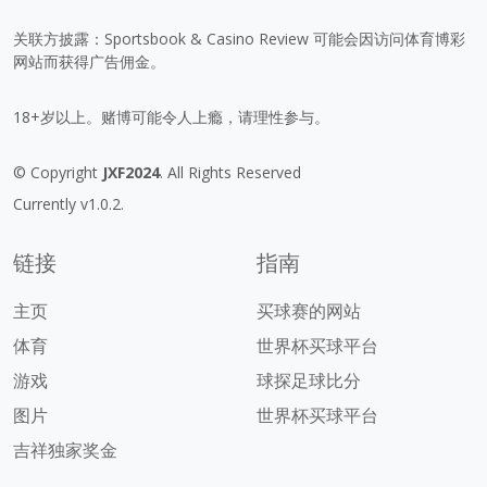
关联方披露：Sportsbook & Casino Review 可能会因访问体育博彩
网站而获得广告佣金。
18+岁以上。赌博可能令人上瘾，请理性参与。
© Copyright
JXF2024
. All Rights Reserved
Currently v1.0.2.
链接
指南
主页
买球赛的网站
体育
世界杯买球平台
游戏
球探足球比分
图片
世界杯买球平台
吉祥独家奖金