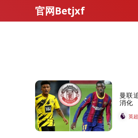
官网Betjxf
曼联
消化
英