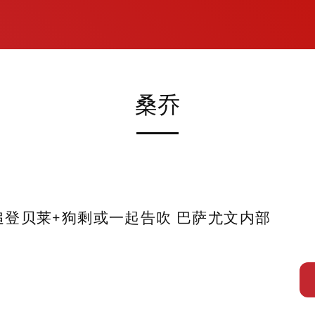
桑乔
追登贝莱+狗剩或一起告吹 巴萨尤文内部
超