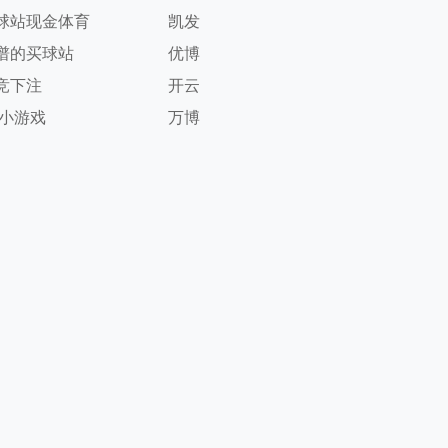
球站现金体育
凯发
谱的买球站
优博
竞下注
开云
g小游戏
万博