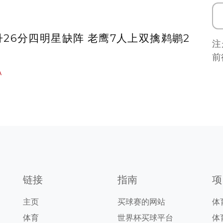
丹26分四明星缺阵 老鹰7人上双擒鹈鹕2
注
前
A
链接
指南
项
主页
买球赛的网站
体
体育
世界杯买球平台
体