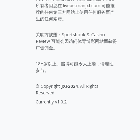
所有者因您在
livebetmanjxf.com
可能推
荐的任何第三方网站上使用任何服务而产
生的任何索赔。
关联方披露：Sportsbook & Casino
Review 可能会因访问体育博彩网站而获得
广告佣金。
18+岁以上。赌博可能令人上瘾，请理性
参与。
© Copyright
JXF2024
. All Rights
Reserved
Currently v1.0.2.