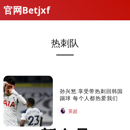
官网Betjxf
热刺队
孙兴慜:享受带热刺回韩国
踢球 每个人都热爱我们
英超