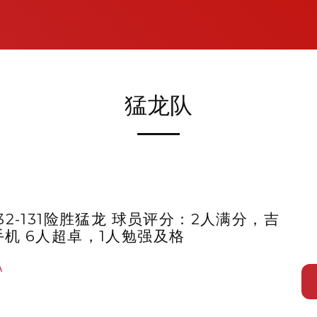
猛龙队
32-131险胜猛龙 球员评分：2人满分，吉
手机 6人超卓，1人勉强及格
A