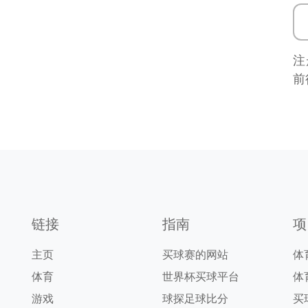
注
前
链接
指南
项
主页
买球赛的网站
体
体育
世界杯买球平台
体
游戏
球探足球比分
买