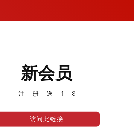
新会员
注册送18
访问此链接