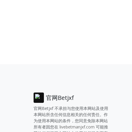
官网Betjxf
官网Betjxf 不承担与您使用本网站及使用
本网站所含任何信息相关的任何责任。作
为使用本网站的条件，您同意免除本网站
所有者因您在
livebetmanjxf.com
可能推