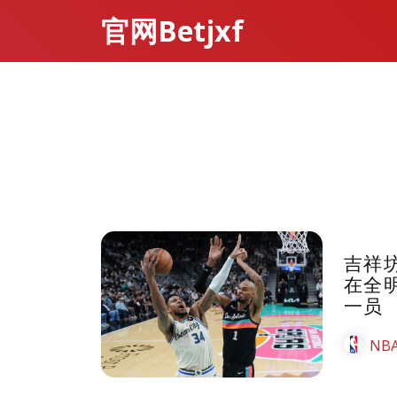
官网Betjxf
吉祥坊
在全
一员
NB