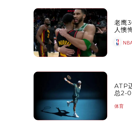
老鹰3
人懊
NB
ATP
总2-
体育