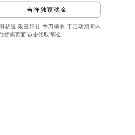
吉祥独家奖金
册就送 限量好礼 手刀领取 于活动期间内
往优惠页面”点击领取”彩金。