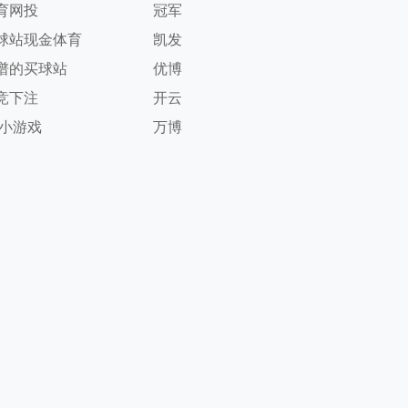
育网投
冠军
球站现金体育
凯发
谱的买球站
优博
竞下注
开云
g小游戏
万博