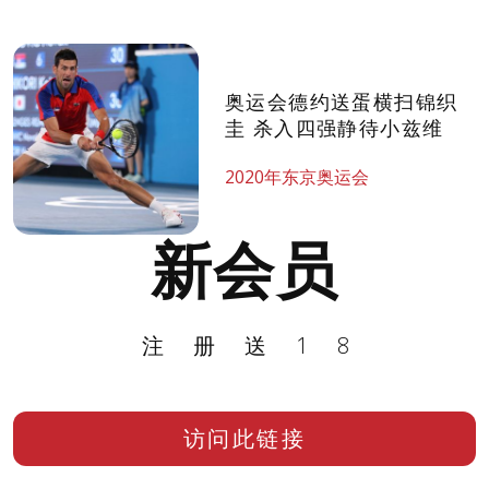
奥运会德约送蛋横扫锦织
圭 杀入四强静待小兹维
2020年东京奥运会
新会员
注册送18
访问此链接