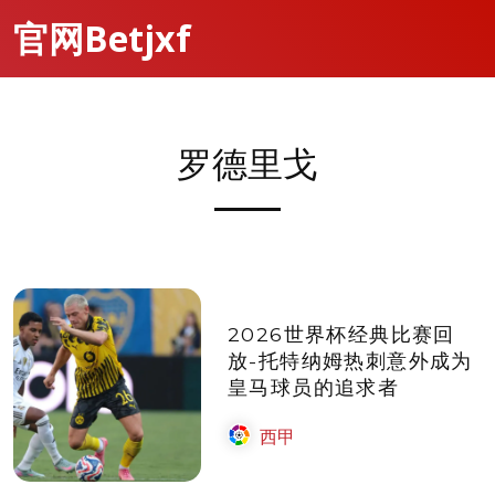
官网Betjxf
罗德里戈
2026世界杯经典比赛回
放-托特纳姆热刺意外成为
皇马球员的追求者
西甲