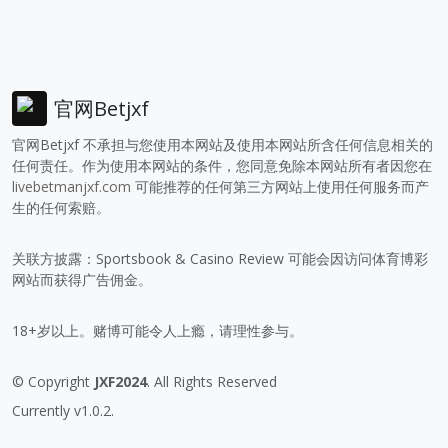
官网Betjxf
官网Betjxf 不承担与您使用本网站及使用本网站所含任何信息相关的
任何责任。作为使用本网站的条件，您同意免除本网站所有者因您在
livebetmanjxf.com
可能推荐的任何第三方网站上使用任何服务而产
生的任何索赔。
关联方披露：Sportsbook & Casino Review 可能会因访问体育博彩
网站而获得广告佣金。
18+岁以上。赌博可能令人上瘾，请理性参与。
© Copyright
JXF2024
. All Rights Reserved
Currently v1.0.2.