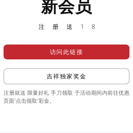
新会员
注册送18
访问此链接
吉祥独家奖金
注册就送 限量好礼 手刀领取 于活动期间内前往优惠
页面”点击领取”彩金。