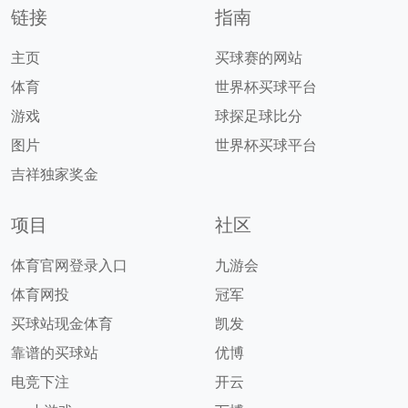
链接
指南
主页
买球赛的网站
体育
世界杯买球平台
游戏
球探足球比分
图片
世界杯买球平台
吉祥独家奖金
项目
社区
体育官网登录入口
九游会
体育网投
冠军
买球站现金体育
凯发
靠谱的买球站
优博
电竞下注
开云