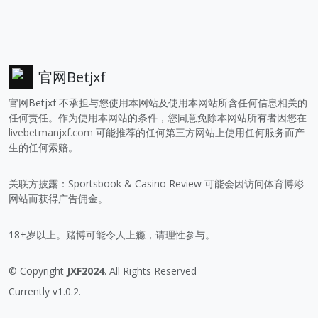
官网Betjxf
官网Betjxf 不承担与您使用本网站及使用本网站所含任何信息相关的
任何责任。作为使用本网站的条件，您同意免除本网站所有者因您在
livebetmanjxf.com
可能推荐的任何第三方网站上使用任何服务而产
生的任何索赔。
关联方披露：Sportsbook & Casino Review 可能会因访问体育博彩
网站而获得广告佣金。
18+岁以上。赌博可能令人上瘾，请理性参与。
© Copyright
JXF2024
. All Rights Reserved
Currently v1.0.2.