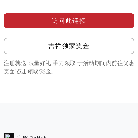
访问此链接
吉祥独家奖金
注册就送 限量好礼 手刀领取 于活动期间内前往优惠
页面”点击领取”彩金。