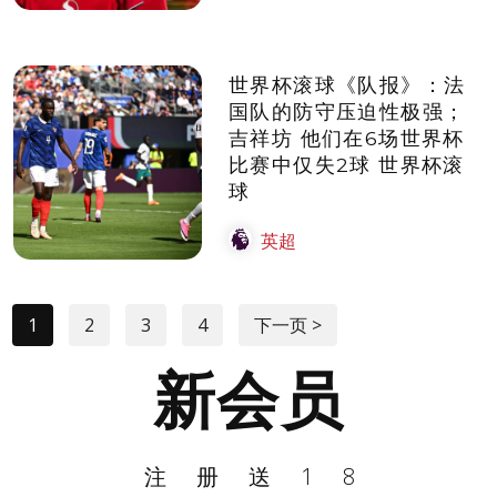
世界杯滚球《队报》：法
国队的防守压迫性极强；
吉祥坊 他们在6场世界杯
比赛中仅失2球 世界杯滚
球
英超
1
2
3
4
下一页 >
新会员
注册送18