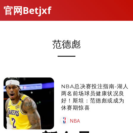
官网Betjxf
范德彪
NBA总决赛投注指南-湖人
两名前场球员健康状况良
好！斯坦：范德彪或成为
休赛期惊喜
NBA