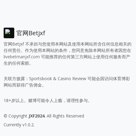
官网Betjxf
官网Betjxf 不承担与您使用本网站及使用本网站所含任何信息相关的
任何责任。作为使用本网站的条件，您同意免除本网站所有者因您在
livebetmanjxf.com
可能推荐的任何第三方网站上使用任何服务而产
生的任何索赔。
关联方披露：Sportsbook & Casino Review 可能会因访问体育博彩
网站而获得广告佣金。
18+岁以上。赌博可能令人上瘾，请理性参与。
© Copyright
JXF2024
. All Rights Reserved
Currently v1.0.2.