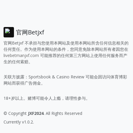
官网Betjxf
官网Betjxf 不承担与您使用本网站及使用本网站所含任何信息相关的
任何责任。作为使用本网站的条件，您同意免除本网站所有者因您在
livebetmanjxf.com
可能推荐的任何第三方网站上使用任何服务而产
生的任何索赔。
关联方披露：Sportsbook & Casino Review 可能会因访问体育博彩
网站而获得广告佣金。
18+岁以上。赌博可能令人上瘾，请理性参与。
© Copyright
JXF2024
. All Rights Reserved
Currently v1.0.2.