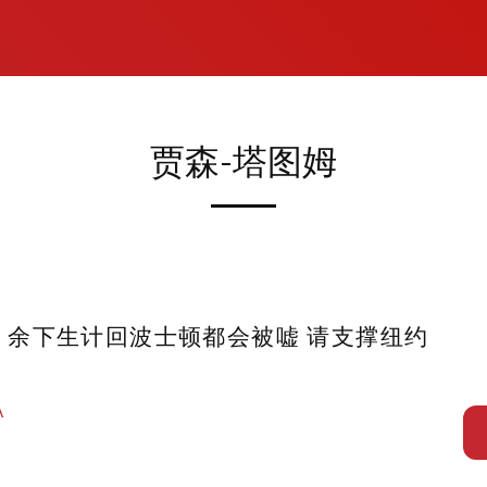
贾森-塔图姆
：余下生计回波士顿都会被嘘 请支撑纽约
A