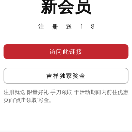
新会员
注册送18
访问此链接
吉祥独家奖金
注册就送 限量好礼 手刀领取 于活动期间内前往优惠
页面”点击领取”彩金。