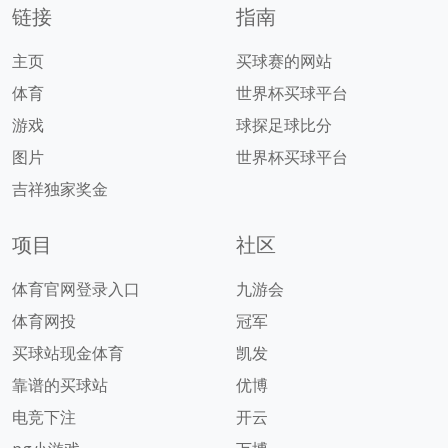
链接
指南
主页
买球赛的网站
体育
世界杯买球平台
游戏
球探足球比分
图片
世界杯买球平台
吉祥独家奖金
项目
社区
体育官网登录入口
九游会
体育网投
冠军
买球站现金体育
凯发
靠谱的买球站
优博
电竞下注
开云