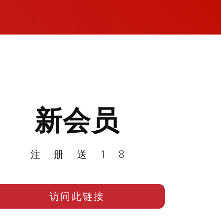
新会员
注册送18
访问此链接