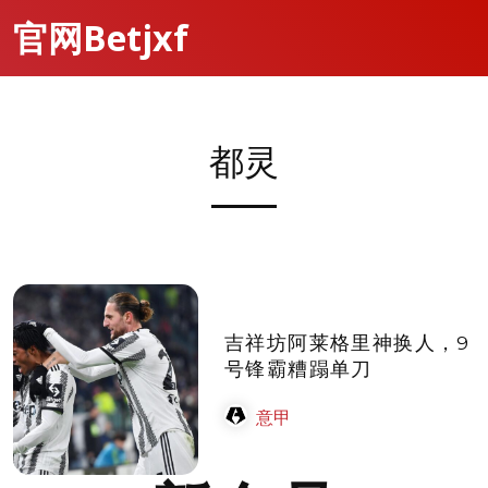
官网Betjxf
都灵
吉祥坊阿莱格里神换人，9
号锋霸糟蹋单刀
意甲