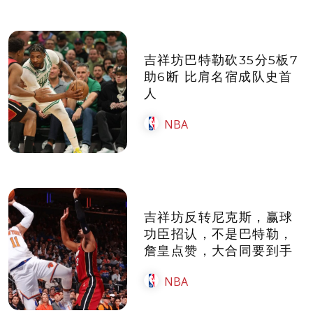
吉祥坊巴特勒砍35分5板7
助6断 比肩名宿成队史首
人
NBA
吉祥坊反转尼克斯，赢球
功臣招认，不是巴特勒，
詹皇点赞，大合同要到手
NBA