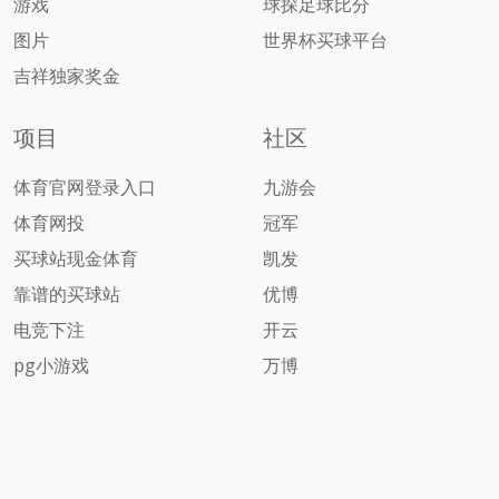
游戏
球探足球比分
图片
世界杯买球平台
吉祥独家奖金
项目
社区
体育官网登录入口
九游会
体育网投
冠军
买球站现金体育
凯发
靠谱的买球站
优博
电竞下注
开云
pg小游戏
万博