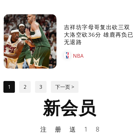
吉祥坊字母哥复出砍三双
大洛空砍36分 雄鹿再负已
无退路
NBA
1
2
3
下一页 >
新会员
注册送18