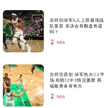
吉祥坊绿军6人上双最强战
队复苏 东决会有翻盘奇迹
吗？
NBA
吉祥坊原创 绿军热火G2半
场:布朗12中3情况萎靡 两
端板凳各有奇兵
NBA