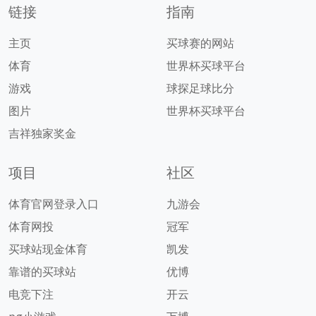
链接
指南
主页
买球赛的网站
体育
世界杯买球平台
游戏
球探足球比分
图片
世界杯买球平台
吉祥独家奖金
项目
社区
体育官网登录入口
九游会
体育网投
冠军
买球站现金体育
凯发
靠谱的买球站
优博
电竞下注
开云