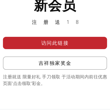
新会员
注册送18
访问此链接
吉祥独家奖金
注册就送 限量好礼 手刀领取 于活动期间内前往优惠
页面”点击领取”彩金。