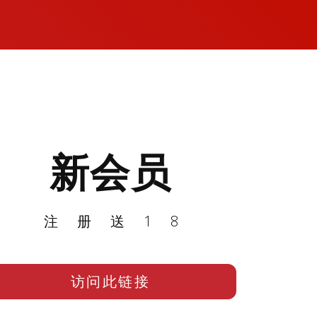
新会员
注册送18
访问此链接