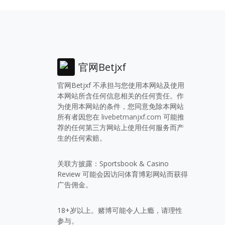
官网Betjxf
官网Betjxf 不承担与您使用本网站及使用
本网站所含任何信息相关的任何责任。作
为使用本网站的条件，您同意免除本网站
所有者因您在
livebetmanjxf.com
可能推
荐的任何第三方网站上使用任何服务而产
生的任何索赔。
关联方披露：Sportsbook & Casino
Review 可能会因访问体育博彩网站而获得
广告佣金。
18+岁以上。赌博可能令人上瘾，请理性
参与。