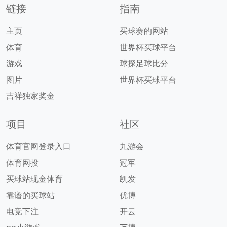
链接
指南
主页
买球赛的网站
体育
世界杯买球平台
游戏
球探足球比分
图片
世界杯买球平台
吉祥独家奖金
项目
社区
体育官网登录入口
九游会
体育网投
冠军
买球站现金体育
凯发
靠谱的买球站
优博
电竞下注
开云