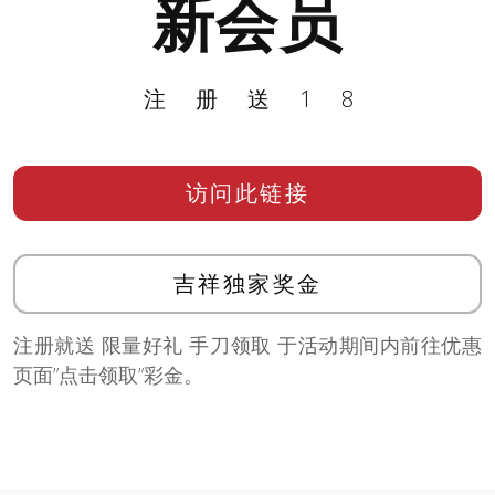
新会员
注册送18
访问此链接
吉祥独家奖金
注册就送 限量好礼 手刀领取 于活动期间内前往优惠
页面”点击领取”彩金。