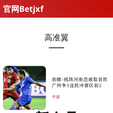
官网Betjxf
高准翼
前瞻-残阵河南恐难取首胜
广州争3连胜冲赛区前2
中超