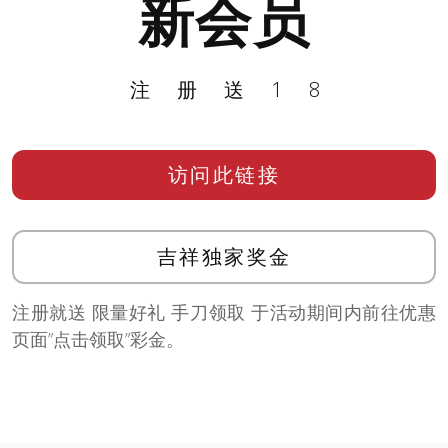
新会员
注册送18
访问此链接
吉祥独家奖金
注册就送 限量好礼 手刀领取 于活动期间内前往优惠
页面”点击领取”彩金。