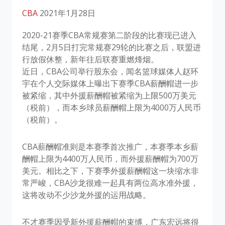
CBA
2021年1月28日
2020-21赛季CBA常规赛第二阶段的比赛现已进入
结尾，2月5日打完常规赛29轮的比赛之后，联盟进
行放假休整，新年往后联赛重燃烽烟。
近日，CBA公司举行股东会，闻名篮球媒体人赵环
宇在个人交际媒体上曝出下赛季CBA薪酬帽进一步
被紧缩，其中外援薪酬帽被紧缩为上限500万美元
（税前），而本乡球员薪酬帽上限为4000万人民币
（税前）。
CBA薪酬帽准则是本赛季首次推广，本赛季本乡薪
酬帽上限为4400万人民币，而外援薪酬帽为700万
美元。相比之下，下赛季外援薪酬帽这一块缩水非
常严峻，CBA沙龙很难一起具有两位高水准外援，
这将改动不少沙龙外援的运用战略。
不才赛季因受新外援薪酬帽的束缚，广东宏远将很