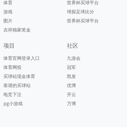
体育
世界杯买球平台
游戏
球探足球比分
图片
世界杯买球平台
吉祥独家奖金
项目
社区
体育官网登录入口
九游会
体育网投
冠军
买球站现金体育
凯发
靠谱的买球站
优博
电竞下注
开云
pg小游戏
万博