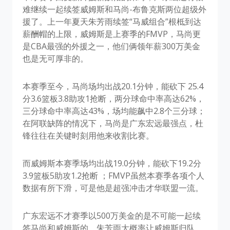
难继续一起续签威姆斯和马尚-布鲁克斯两位超级外
援了。上一年夏天朱芳雨续签“马威组合”根柢到达
薪酬帽的上限，威姆斯是上赛季的FMVP，马尚更
是CBA最强的外援之一，他们俩领年薪300万美金
也是无可厚非的。
本赛季至今，马尚场均出战20.1分钟，能砍下 25.4
分3.6篮板3.8助攻1抢断，两分球命中率高达62%，
三分球命中率高达43%，场均能飙中2.8个三分球；
在阿联缺阵的情况下，马尚是广东宏远最强点，杜
锋往往在关键时刻用他来收割比赛。
而威姆斯本赛季场均出战19.0分钟，能砍下19.2分
3.9篮板5助攻1.2抢断 ；FMVP虽然本赛季各项个人
数据有所下滑，可是他是超强冲击才华联盟一流。
广东宏远不才赛季以500万美金的是不可能一起续
签马尚和威姆斯的，朱芳雨大概率让威姆斯归队，