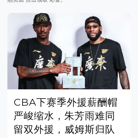
CBA下赛季外援薪酬帽
严峻缩水，朱芳雨难同
留双外援，威姆斯归队