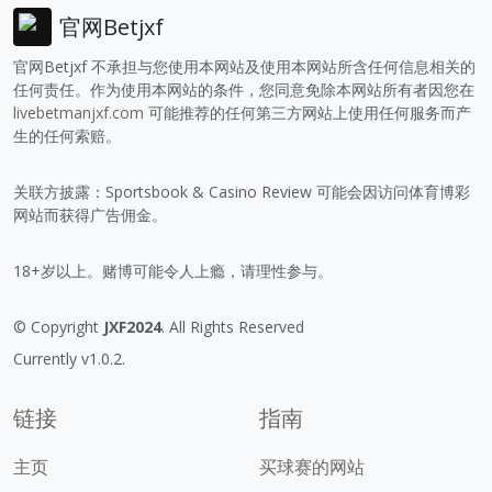
官网Betjxf
官网Betjxf 不承担与您使用本网站及使用本网站所含任何信息相关的
任何责任。作为使用本网站的条件，您同意免除本网站所有者因您在
livebetmanjxf.com
可能推荐的任何第三方网站上使用任何服务而产
生的任何索赔。
关联方披露：Sportsbook & Casino Review 可能会因访问体育博彩
网站而获得广告佣金。
18+岁以上。赌博可能令人上瘾，请理性参与。
© Copyright
JXF2024
. All Rights Reserved
Currently v1.0.2.
链接
指南
主页
买球赛的网站