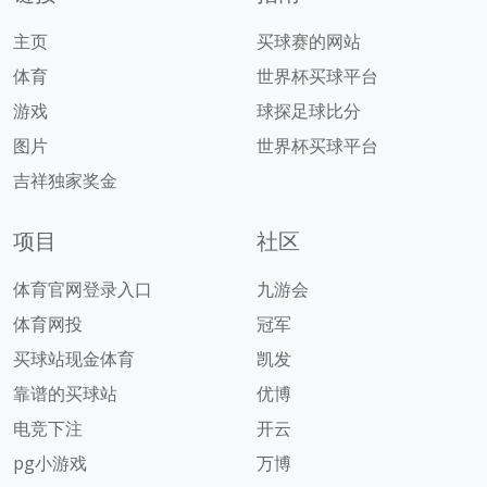
主页
买球赛的网站
体育
世界杯买球平台
游戏
球探足球比分
图片
世界杯买球平台
吉祥独家奖金
项目
社区
体育官网登录入口
九游会
体育网投
冠军
买球站现金体育
凯发
靠谱的买球站
优博
电竞下注
开云
pg小游戏
万博