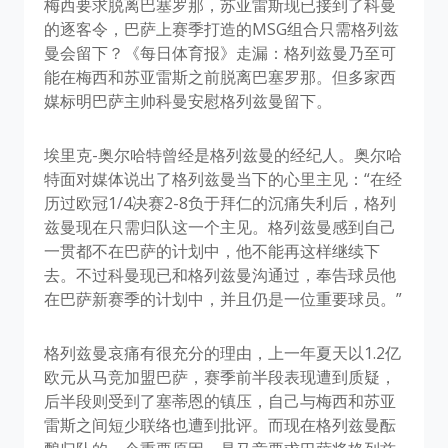
梅西要求脱离巴塞罗那，苏亚雷斯现已接到了科曼
的逐客令，巴萨上赛季打造的MSG组合只需格列兹
曼会留下？《每日体育报》走漏：格列兹曼乃至可
能在梅西和苏亚雷斯之前脱离巴塞罗那。但多家西
媒标明巴萨主帅科曼安慰格列兹曼留下。
埃里克-奥尔哈特曾经是格列兹曼的经纪人。奥尔哈
特面对媒体说出了格列兹曼当下的心里主见：“在经
历过欧冠1/4决赛2-8负于拜仁的沉痛失利后，格列
兹曼现在只需归队这一个主见。格列兹曼感到自己
一贯都不在巴萨的计划中，他不能再这样继续下
去。不过科曼现已和格列兹曼沟通过，奉告球员他
在巴萨新赛季的计划中，并且仍是一位重要球员。”
格列兹曼哀痛有很充分的理由，上一年夏天以1.2亿
欧元从马竞加盟巴萨，赛季前半段表现遭到质疑，
后半段则受到了塞蒂恩的镇压，自己与梅西和苏亚
雷斯之间短少联络也遭到批评。而现在格列兹曼酝